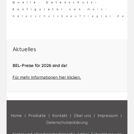
Quelle: Datenschutz-
Konfigurator von
mein-
datenschutzbeauftragter.de
Vorheriger Beitrag: box.delas.de
Nächster Beitrag
Zurück
Weiter
Aktuelles
BEL-Preise für 2026 sind da!
Für mehr Informationen hier klicken.
Home
|
Produkte
|
Kontakt
|
Über uns
|
Impressum
|
Datenschutzerklärung
dental und allgemeinmedizinische Artikel, Entwicklung von