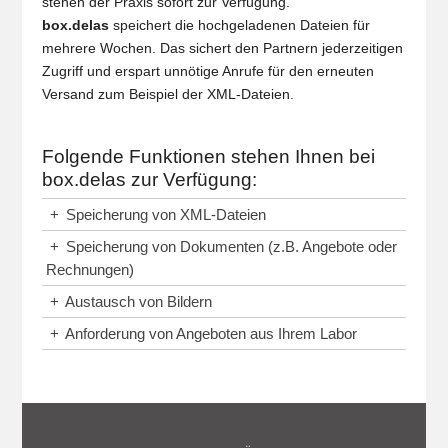
stehen der Praxis sofort zur Verfügung.
box.delas
speichert die hochgeladenen Dateien für
mehrere Wochen. Das sichert den Partnern jederzeitigen
Zugriff und erspart unnötige Anrufe für den erneuten
Versand zum Beispiel der XML-Dateien.
Folgende Funktionen stehen Ihnen bei
box.delas zur Verfügung:
+
Speicherung von XML-Dateien
+
Speicherung von Dokumenten (z.B. Angebote oder
Rechnungen)
+
Austausch von Bildern
+
Anforderung von Angeboten aus Ihrem Labor
Vorheriger Beitrag: Produkte
Nächster Beitrag
Zurück
Weiter