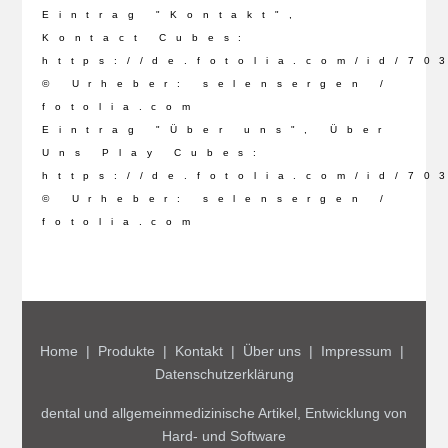
Eintrag "Kontakt",
Kontact Cubes:
https://de.fotolia.com/id/70
© Urheber: selensergen /
fotolia.com
Eintrag "Über uns", Über
Uns Play Cubes:
https://de.fotolia.com/id/70
© Urheber: selensergen /
fotolia.com
Vorheriger Beitrag: Unsere Partner
Nächster Beitrag:
Zurück
Weiter
Home
|
Produkte
|
Kontakt
|
Über uns
|
Impressum
|
Datenschutzerklärung
dental und allgemeinmedizinische Artikel, Entwicklung von
Hard- und Software