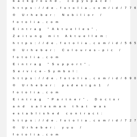
background, copyspace:
https://de.fotolia.com/id/77
© Urheber: Nobilior /
fotolia.com
Eintrag "Aktuelles",
Zeitung mit Aktuellem:
https://de.fotolia.com/id/56
© Urheber: Coloures-pic /
fotolia.com
Eintrag "Support",
Service-Symbol:
https://de.fotolia.com/id/69
© Urheber: psdesign1 /
fotolia.com
Eintrag “Partner”, Doctor
and salesman that was
established contract:
https://de.fotolia.com/id/72
© Urheber: yuu /
fotolia.com