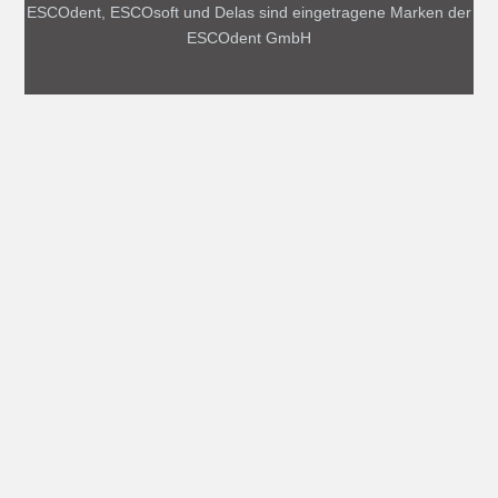
ESCOdent, ESCOsoft und Delas sind eingetragene Marken der
ESCOdent GmbH