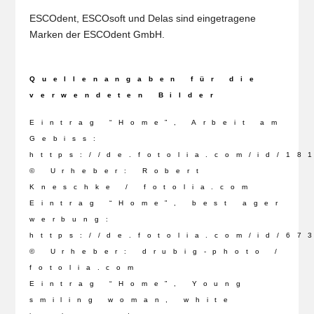
ESCOdent, ESCOsoft und Delas sind eingetragene
Marken der ESCOdent GmbH.
Quellenangaben für die
verwendeten Bilder
Eintrag “Home”, Arbeit am
Gebiss:
https://de.fotolia.com/id/18
© Urheber: Robert
Kneschke / fotolia.com
Eintrag “Home”, best ager
werbung:
https://de.fotolia.com/id/67
© Urheber: drubig-photo /
fotolia.com
Eintrag “Home”, Young
smiling woman, white