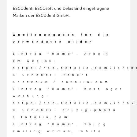
ESCOdent, ESCOsoft und Delas sind eingetragene
Marken der ESCOdent GmbH.
Quellenangaben für die
verwendeten Bilder
Eintrag “Home”, Arbeit
am Gebiss:
https://de.fotolia.com/id/1
© Urheber: Robert
Kneschke / fotolia.com
Eintrag “Home”, best ager
werbung:
https://de.fotolia.com/id/6
© Urheber: drubig-photo
/ fotolia.com
Eintrag “Home”, Young
smiling woman, white