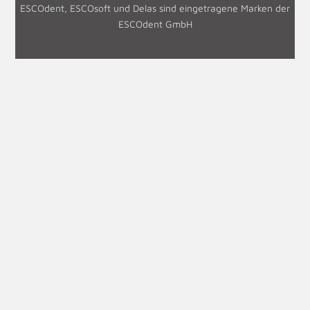
ESCOdent, ESCOsoft und Delas sind eingetragene Marken der
ESCOdent GmbH