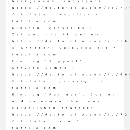
background, copyspace:
https://de.fotolia.com/id/7
© Urheber: Nobilior /
fotolia.com
Eintrag "Aktuelles",
Zeitung mit Aktuellem:
https://de.fotolia.com/id/5
© Urheber: Coloures-pic /
fotolia.com
Eintrag "Support",
Service-Symbol:
https://de.fotolia.com/id/6
© Urheber: psdesign1 /
fotolia.com
Eintrag “Partner”, Doctor
and salesman that was
established contract:
https://de.fotolia.com/id/7
© Urheber: yuu /
fotolia.com