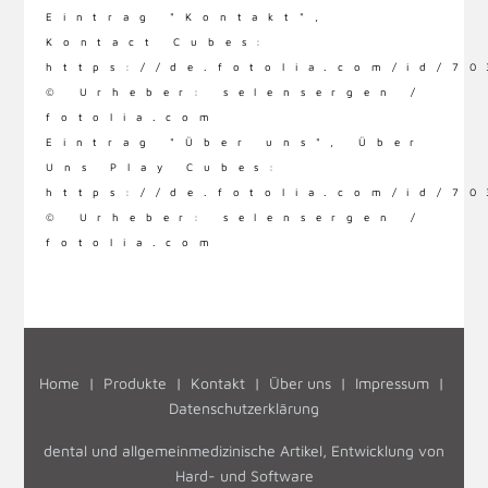
Eintrag "Kontakt",
Kontact Cubes:
https://de.fotolia.com/id/7
© Urheber: selensergen /
fotolia.com
Eintrag "Über uns", Über
Uns Play Cubes:
https://de.fotolia.com/id/7
© Urheber: selensergen /
fotolia.com
Vorheriger Beitrag: Unsere Partner
Nächster Beitrag:
Zurück
Weiter
Home
|
Produkte
|
Kontakt
|
Über uns
|
Impressum
|
Datenschutzerklärung
dental und allgemeinmedizinische Artikel, Entwicklung von
Hard- und Software