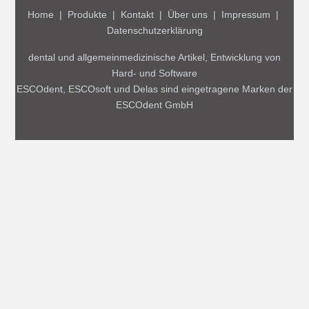
Home
|
Produkte
|
Kontakt
|
Über uns
|
Impressum
|
Datenschutzerklärung
dental und allgemeinmedizinische Artikel, Entwicklung von
Hard- und Software
ESCOdent, ESCOsoft und Delas sind eingetragene Marken der
ESCOdent GmbH