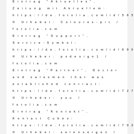
Eintrag "Aktuelles",
Zeitung mit Aktuellem:
https://de.fotolia.com/id/56
© Urheber: Coloures-pic /
fotolia.com
Eintrag "Support",
Service-Symbol:
https://de.fotolia.com/id/69
© Urheber: psdesign1 /
fotolia.com
Eintrag “Partner”, Doctor
and salesman that was
established contract:
https://de.fotolia.com/id/72
© Urheber: yuu /
fotolia.com
Eintrag "Kontakt",
Kontact Cubes:
https://de.fotolia.com/id/70
© Urheber: selensergen /