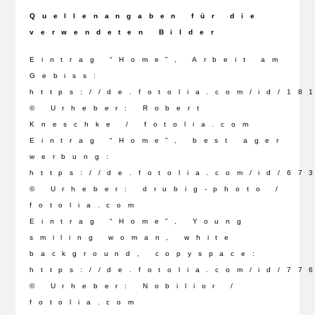
Quellenangaben für die
verwendeten Bilder
Eintrag “Home”, Arbeit am
Gebiss:
https://de.fotolia.com/id/18
© Urheber: Robert
Kneschke / fotolia.com
Eintrag “Home”, best ager
werbung:
https://de.fotolia.com/id/67
© Urheber: drubig-photo /
fotolia.com
Eintrag “Home”, Young
smiling woman, white
background, copyspace:
https://de.fotolia.com/id/77
© Urheber: Nobilior /
fotolia.com